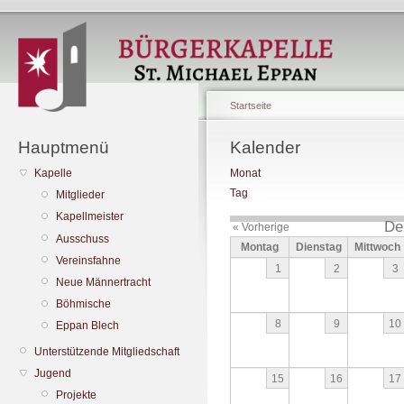
Startseite
Hauptmenü
Kalender
Kapelle
Monat
Tag
Mitglieder
Kapellmeister
De
« Vorherige
Ausschuss
Montag
Dienstag
Mittwoch
Vereinsfahne
1
2
3
Neue Männertracht
Böhmische
8
9
10
Eppan Blech
Unterstützende Mitgliedschaft
Jugend
15
16
17
Projekte