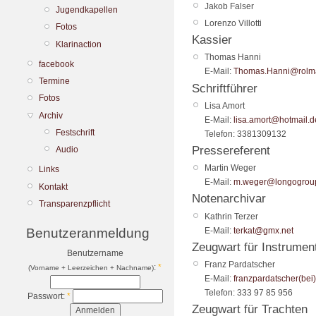
Jakob
Falser
Jugendkapellen
Lorenzo
Villotti
Fotos
Kassier
Klarinaction
Thomas
Hanni
facebook
E-Mail:
Thomas.Hanni@rolma
Termine
Schriftführer
Fotos
Lisa
Amort
Archiv
E-Mail:
lisa.amort@hotmail.d
Festschrift
Telefon:
3381309132
Pressereferent
Audio
Martin
Weger
Links
E-Mail:
m.weger@longogroup
Kontakt
Notenarchivar
Transparenzpflicht
Kathrin
Terzer
E-Mail:
terkat@gmx.net
Benutzeranmeldung
Zeugwart für Instrumen
Benutzername
Franz
Pardatscher
:
*
(Vorname + Leerzeichen + Nachname)
E-Mail:
franzpardatscher(bei
Telefon:
333 97 85 956
Passwort:
*
Zeugwart für Trachten