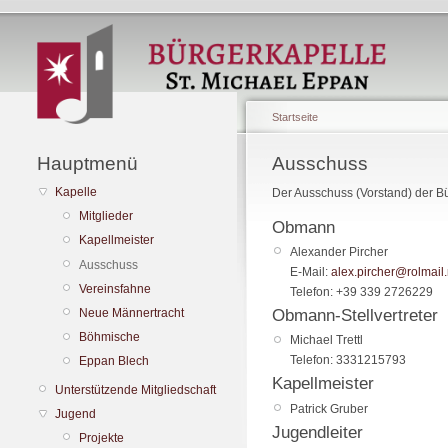
Startseite
Hauptmenü
Ausschuss
Kapelle
Der Ausschuss (Vorstand) der B
Mitglieder
Obmann
Kapellmeister
Alexander
Pircher
Ausschuss
E-Mail:
alex.pircher@rolmail.
Vereinsfahne
Telefon:
+39 339 2726229
Neue Männertracht
Obmann-Stellvertreter
Böhmische
Michael
Trettl
Telefon:
3331215793
Eppan Blech
Kapellmeister
Unterstützende Mitgliedschaft
Patrick
Gruber
Jugend
Jugendleiter
Projekte