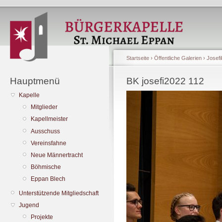
Startseite
›
Öffentliche Galerien
›
Josefi
Hauptmenü
BK josefi2022 112
Kapelle
Mitglieder
Kapellmeister
Ausschuss
Vereinsfahne
Neue Männertracht
Böhmische
Eppan Blech
Unterstützende Mitgliedschaft
Jugend
Projekte