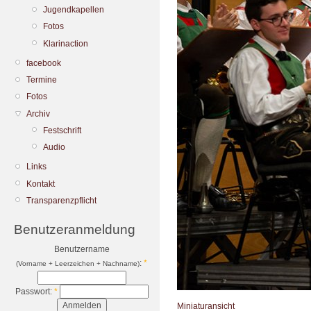
Jugendkapellen
Fotos
Klarinaction
facebook
Termine
Fotos
Archiv
Festschrift
Audio
Links
Kontakt
Transparenzpflicht
Benutzeranmeldung
Benutzername
:
*
(Vorname + Leerzeichen + Nachname)
Passwort:
*
Miniaturansicht