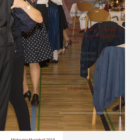
39057 St.Michael Eppan
Steuernummer:
80008500219
Steuererklärung: 5 Promille für
die Bürgerkapelle St. Michael
Eppan
Bankverbindung:
IBAN: IT50 B082 5558 1600 0030
0207 004
BIC: RZSBIT21048
E-Mail:
info@bk-eppan.it