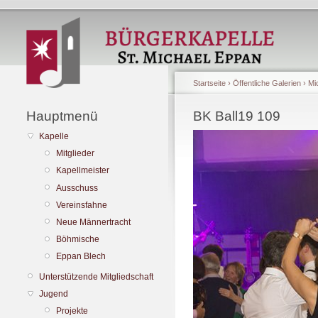
Startseite
›
Öffentliche Galerien
›
Mi
Hauptmenü
BK Ball19 109
Kapelle
Mitglieder
Kapellmeister
Ausschuss
Vereinsfahne
Neue Männertracht
Böhmische
Eppan Blech
Unterstützende Mitgliedschaft
Jugend
Projekte